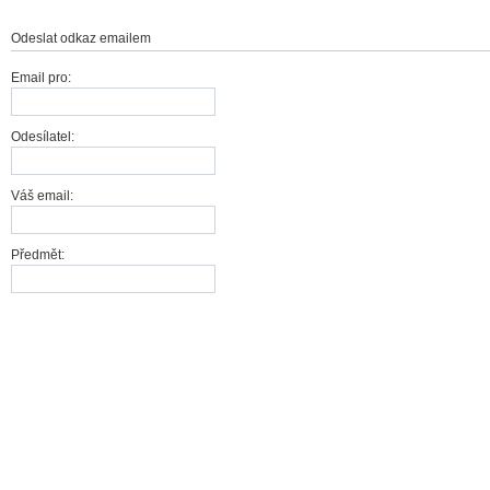
Odeslat odkaz emailem
Email pro:
Odesílatel:
Váš email:
Předmět:
Odeslat
Storno