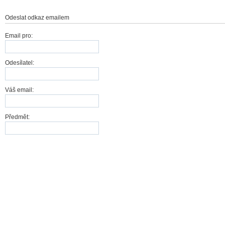
Odeslat odkaz emailem
Email pro:
Odesílatel:
Váš email:
Předmět:
Odeslat
Storno