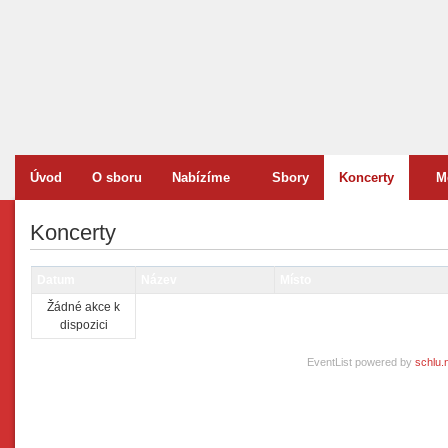
Úvod
O sboru
Nabízíme
Sbory
Koncerty
M
Koncerty
Datum
Název
Místo
Žádné akce k
dispozici
EventList powered by
schlu.