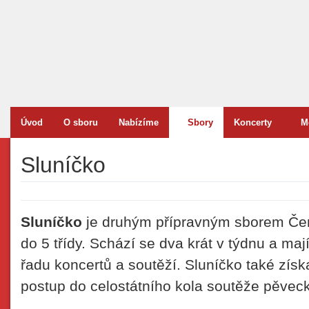
Úvod
O sboru
Nabízíme
Sbory
Koncerty
M
Sluníčko
Sluníčko
je druhým přípravným sborem Červ
do 5 třídy. Schází se dva krát v týdnu a ma
řadu koncertů a soutěží. Sluníčko také získ
postup do celostátního kola soutěže pěvec