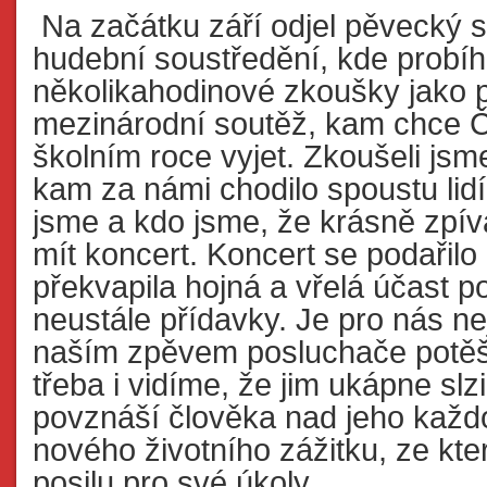
Na začátku září odjel pěvecký 
hudební soustředění, kde probí
několikahodinové zkoušky jako 
mezinárodní soutěž, kam chce 
školním roce vyjet. Zkoušeli jsm
kam za námi chodilo spoustu lid
jsme a kdo jsme, že krásně zpív
mít koncert. Koncert se podařilo
překvapila hojná a vřelá účast po
neustále přídavky. Je pro nás n
naším zpěvem posluchače potěš
třeba i vidíme, že jim ukápne slz
povznáší člověka nad jeho každo
nového životního zážitku, ze kt
posilu pro své úkoly.