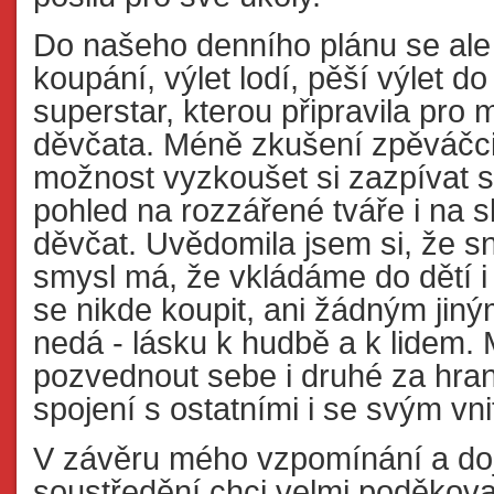
Do našeho denního plánu se ale
koupání, výlet lodí, pěší výlet do
superstar, kterou připravila pro 
děvčata. Méně zkušení zpěváčci
možnost vyzkoušet si zazpívat só
pohled na rozzářené tváře i na sl
děvčat. Uvědomila jsem si, že s
smysl má, že vkládáme do dětí i 
se nikde koupit, ani žádným jin
nedá - lásku k hudbě a k lidem
pozvednout sebe i druhé za hrani
spojení s ostatními i se svým vni
V závěru mého vzpomínání a doj
soustředění chci velmi poděkova