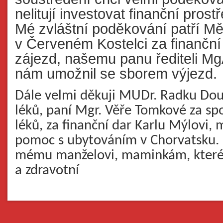
nelitují investovat finanční prost
Mé zvláštní poděkování patří M
v Červeném Kostelci za finančn
zájezd, našemu panu řediteli MgA
nám umožnil se sborem výjezd.
Dále velmi děkuji MUDr. Radku Dou
léků, paní Mgr. Věře Tomkové za sp
léků, za finanční dar Karlu Mýlovi,
pomoc s ubytováním v Chorvatsku. 
mému manželovi, maminkám, které s
a zdravotní