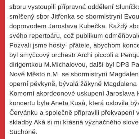
sboru vystoupili přípravná oddělení Sluníč
smíšený sbor Jitřenka se sbormistryní Evo
doprovodem Jaroslava Kubečka. Každý sbor 
svého repertoáru, což publikum odměňoval
Pozvali jsme hosty- přátele, abychom koncer
byl smyčcový orchestr Archi piccoli a Penq
dirigentkou M.Michalovou, další byl DPS 
Nové Město n.M. se sbormistryní Magdaleno
operní pěvkyně, bývalá žákyně Magdalena 
Komorní akordeonové uskupení Jaroslava 
koncertu byla Aneta Kusá, která oslovila bý
Červánku a společně připravili překvapení
skladby Aká si mi krásná význačného slov
Suchoně.