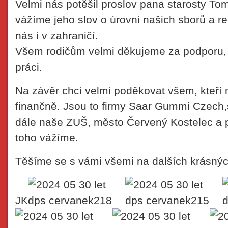
Velmi nás potěšil proslov pana starosty To
vážíme jeho slov o úrovni našich sborů a r
nás i v zahraničí.
Všem rodičům velmi děkujeme za podporu, 
práci.
Na závěr chci velmi poděkovat všem, kteří n
finančně. Jsou to firmy Saar Gummi Czech,s.
dále naše ZUŠ, město Červený Kostelec a p
toho vážíme.
Těšíme se s vámi všemi na dalších krásný
JK